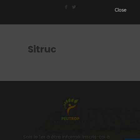
Close
Sitruc
Sois le 1er à être informé. Inscris-toi à