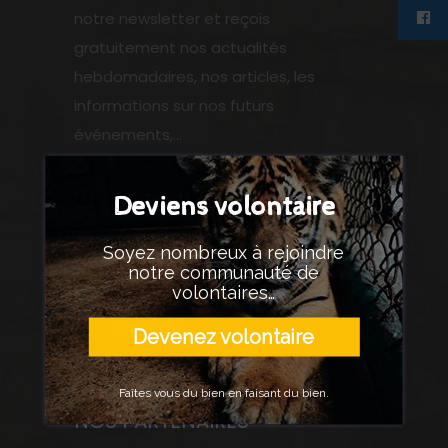
notre newsletter et reçois
gratuitement nos actualités
hebdomadaires, nos articles, les
informations sur nos futurs
événements,...
VALORISER
Deviens volontaire
AIDER
Soyez nombreux à rejoindre
notre communauté de
ENCOURAGER
volontaires…
SUSCITER
Devenez volontaire
Faîtes vous du bien en faisant du bien.
NOS PARTENAIRES