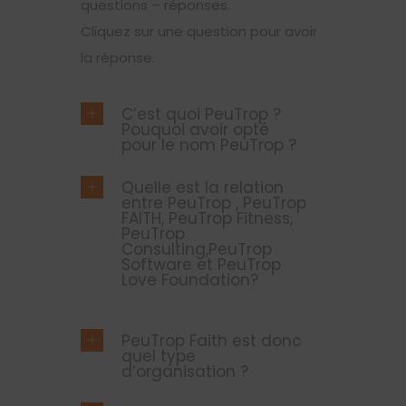
questions – réponses.
Cliquez sur une question pour avoir
la réponse.
C’est quoi PeuTrop ?
Pouquoi avoir opté
pour le nom PeuTrop ?
Quelle est la relation
entre PeuTrop , PeuTrop
FAITH, PeuTrop Fitness,
PeuTrop
Consulting,PeuTrop
Software et PeuTrop
Love Foundation?
PeuTrop Faith est donc
quel type
d’organisation ?