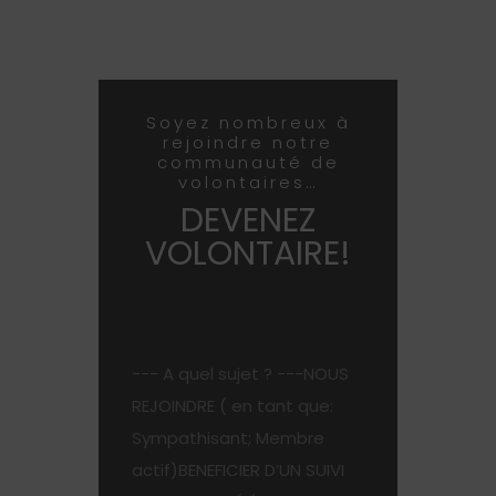
Soyez nombreux à
rejoindre notre
communauté de
volontaires…
DEVENEZ
VOLONTAIRE!
--- A quel sujet ? ---NOUS
REJOINDRE ( en tant que:
Sympathisant; Membre
actif)BENEFICIER D’UN SUIVI