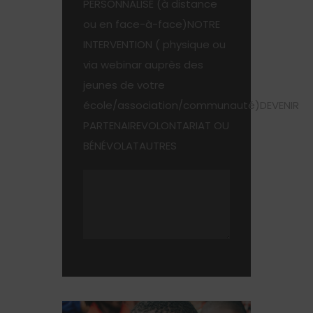
PERSONNALISÉ (à distance
ou en face-à-face)NOTRE
INTERVENTION ( physique ou
via webinar auprès des
jeunes de votre
école/association/communauté)DEVENIR
PARTENAIREVOLONTARIAT OU
BÉNÉVOLATAUTRES