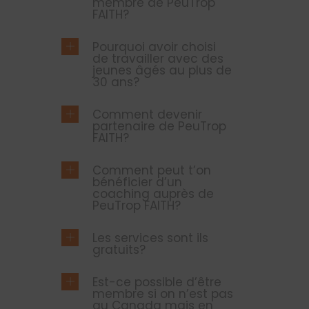
membre de PeuTrop
FAITH?
Pourquoi avoir choisi
de travailler avec des
jeunes âgés au plus de
30 ans?
Comment devenir
partenaire de PeuTrop
FAITH?
Comment peut t’on
bénéficier d’un
coaching auprès de
PeuTrop FAITH?
Les services sont ils
gratuits?
Est-ce possible d’être
membre si on n’est pas
au Canada mais en