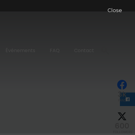
Close
Événements
FAQ
Contact
3k
FANS
600
FOLLOWERS