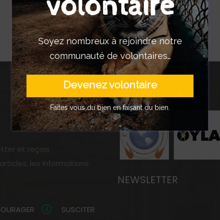
volontaire
Soyez nombreux à rejoindre notre
communauté de volontaires…
Devenez volontaire
NOS PARTENAIRES
Faîtes vous du bien en faisant du bien.
etter et reçois
ticles, les informations
NEWSLETTER
COURAGER
SUSCITER