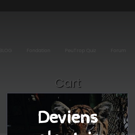
BLOG
Fondation
PeuTrop Quiz
Forum
Cart
Deviens