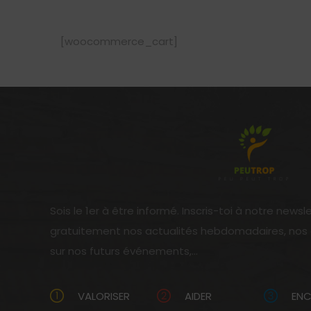
[woocommerce_cart]
Sois le 1er à être informé. Inscris-toi à notre newsl
gratuitement nos actualités hebdomadaires, nos ar
sur nos futurs événements,...
VALORISER
AIDER
EN