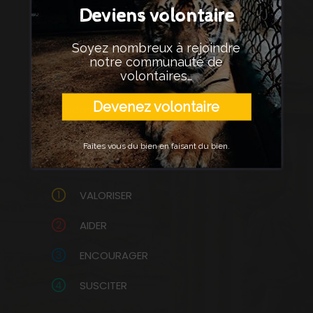
Deviens volontaire
Soyez nombreux à rejoindre
Sois le 1er à être informé. Inscris-toi à
notre communauté de
notre newsletter et reçois
volontaires…
gratuitement nos actualités
Devenez volontaire
hebdomadaires, nos articles, les
informations sur nos futurs
Faîtes vous du bien en faisant du bien.
événements,...
VALORISER
AIDER
ENCOURAGER
SUSCITER