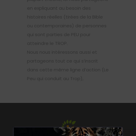
en expliquant au besoin des
histoires réelles (tirées de la Bible
ou contemporaines) de personnes
qui sont parties de PEU pour
atteindre le TROP.
Nous nous intéressons aussi et
partageons tout ce qui s’inscrit
dans cette même ligne d’action (Le
Peu qui conduit au Trop),