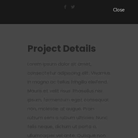
Close
Project Details
Lorem ipsum dolor sit amet,
consectetur adipiscing elit. Vivamus
in magna ac tellus fringilla eleifend.
Mauris et velit risus. Phasellus nisi
ipsum, fermentum eget consequat
non, molestie at augue. Proin
rutrum sem a rutrum ultricies. Nunc
felis neque, dictum ut porta a,
ullamcorper vel ante. Quisque non