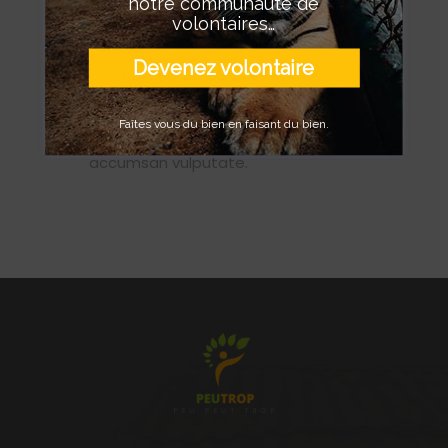
notre communauté de
ullamcorper vel ante. Quisque non
volontaires…
consequat ligula. Pellentesque
Devenez volontaire
porttitor eu nisi eu bibendum. In non
faucibus justo, et viverra lectus.
Faîtes vous du bien en faisant du bien.
Fusce sodales mauris et velit
accumsan vulputate.