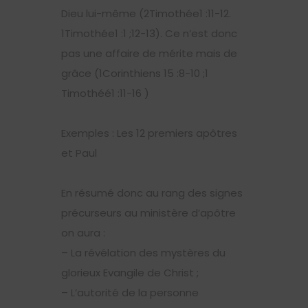
Dieu lui-même (2Timothée1 :11-12.
1Timothée1 :1 ;12-13). Ce n’est donc
pas une affaire de mérite mais de
grâce (1Corinthiens 15 :8-10 ;1
Timothéé1 :11-16 )
Exemples : Les 12 premiers apôtres
et Paul
En résumé donc au rang des signes
précurseurs au ministère d’apôtre
on aura :
– La révélation des mystères du
glorieux Evangile de Christ ;
– L’autorité de la personne