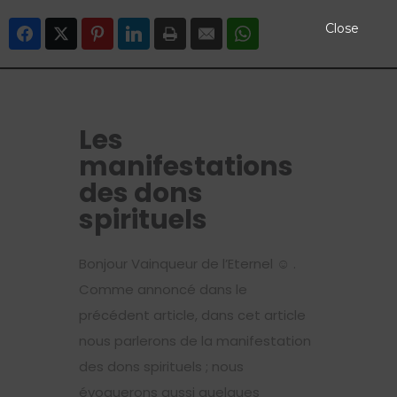
Close
Facebook
Twitter
Pinterest
LinkedIn
Print
Email
WhatsApp
Les
manifestations
des dons
spirituels
Bonjour Vainqueur de l’Eternel
☺
.
Comme annoncé dans le
précédent article, dans cet article
nous parlerons de la manifestation
des dons spirituels ; nous
évoquerons aussi quelques