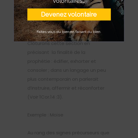
volontaires…
particuliers. Leurs enseignements
Devenez volontaire
ouvrent les yeux sur des
vérités/mystères cachés ; c’est ce
Faîtes vous du bien en faisant du bien.
que faisait l’apôtre Paul.
Clôturons cette section en
précisant la finalité de la
prophétie : édifier, exhorter et
consoler ; dans un langage un peu
plus contemporain on parlerait
d’instruire, affermir et réconforter
(Voir 1Cor.14 :3).
Exemple : Moïse
Au rang des signes précurseurs que