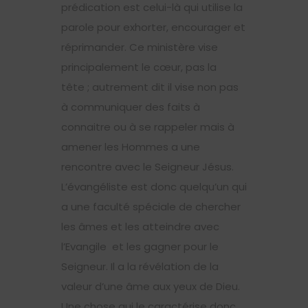
prédication est celui-là qui utilise la
parole pour exhorter, encourager et
réprimander. Ce ministère vise
principalement le cœur, pas la
tête ; autrement dit il vise non pas
à communiquer des faits à
connaitre ou à se rappeler mais à
amener les Hommes a une
rencontre avec le Seigneur Jésus.
L’évangéliste est donc quelqu’un qui
a une faculté spéciale de chercher
les âmes et les atteindre avec
l’Evangile et les gagner pour le
Seigneur. Il a la révélation de la
valeur d’une âme aux yeux de Dieu.
Une chose qui le caractérise donc