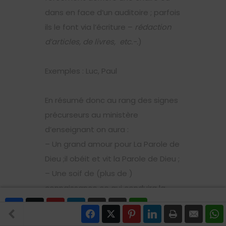
dans en face d’un auditoire ; parfois
ils le font via l’écriture –
rédaction
d’articles, de livres, etc.-.
)
Exemples : Luc, Paul
En résumé donc au rang des signes
précurseurs au ministère
d’enseignant on aura :
– Un grand amour pour La Parole de
Dieu ;il obéit et vit la Parole de Dieu ;
– Une soif de (plus de )
connaissance ce qui conduira la
personne à beaucoup lire la Parole
Facebook
Twitter
Pinterest
LinkedIn
Print
Email
WhatsApp
de Dieu et des livres chrétiens ;