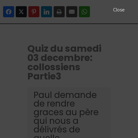
Close
Facebook
Twitter
Pinterest
LinkedIn
Print
Email
WhatsApp
Quiz du samedi
03 decembre:
collossiens
Partie3
Paul demande
de rendre
graces au père
qui nous a
délivrés de