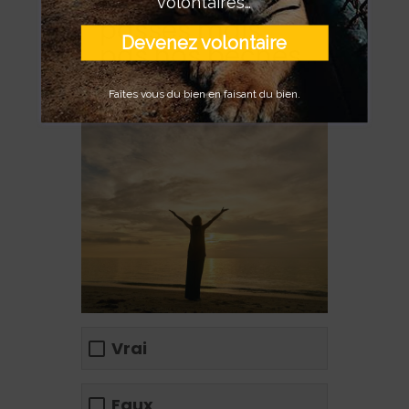
tous nos péchés
volontaires…
passés mais
Devenez volontaire
pas nos péchés
futurs.
Faîtes vous du bien en faisant du bien.
Vrai
Faux