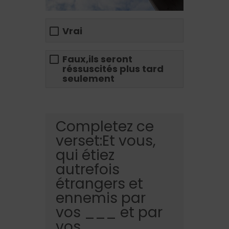
Vrai
Faux,ils seront
réssuscités plus tard
seulement
Completez ce
verset:Et vous,
qui étiez
autrefois
étrangers et
ennemis par
vos ___ et par
vos___