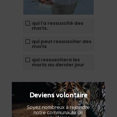
qui l'a ressuscité des
morts.
qui peut ressusciter des
morts
qui ressuscitera les
morts au dernier jour
Lorsque Dieu
Deviens volontaire
nous a fait vivre
en Christ, il nous
Soyez nombreux à rejoindre
a pardonné
notre communauté de