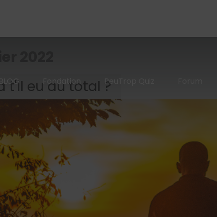
ier 2022
BLOG
Fondation
PeuTrop Quiz
Forum
t'il eu au total ?