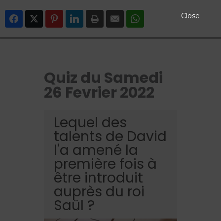
Close
Facebook
Twitter
Pinterest
LinkedIn
Print
Email
WhatsApp
Quiz du Samedi
26 Fevrier 2022
Lequel des
talents de David
l'a amené la
première fois à
être introduit
auprès du roi
Saül ?