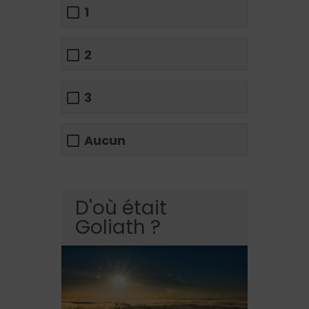
1
2
3
Aucun
D'où était
Goliath ?