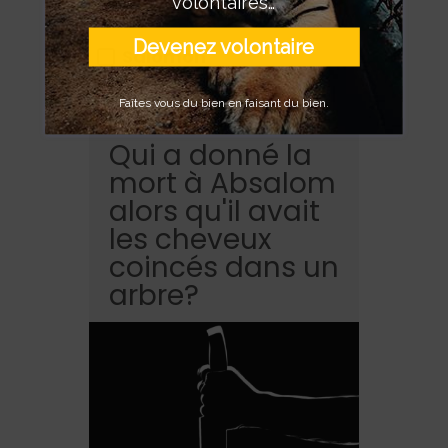
volontaires…
Devenez volontaire
Salomon
Faîtes vous du bien en faisant du bien.
Qui a donné la
mort à Absalom
alors qu'il avait
les cheveux
coincés dans un
arbre?