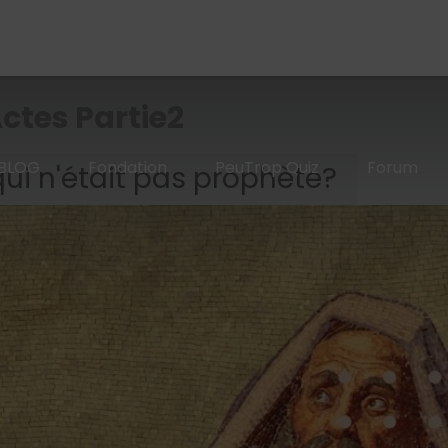
ctes Partie2
BLOG
Fondation
PeuTrop Quiz
Forum
ui n'était pas prophète?