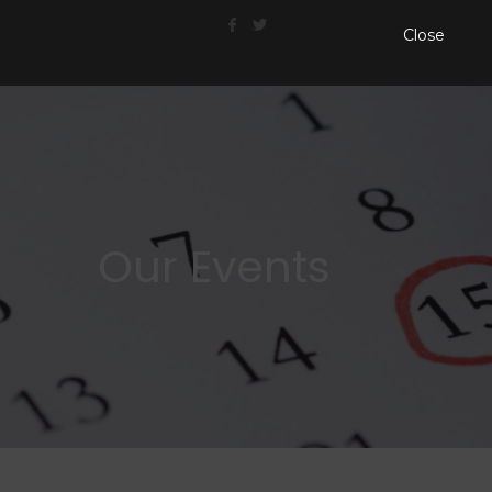
Close
Our Events