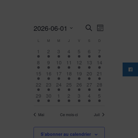
Recherche
Navigation
2026-06-01
Recherche
Mois
de
et
Sélectionnez
vues
Calendrier
navigation
L
M
M
J
V
S
D
Évènement
une
de
de
4
4
4
4
4
4
4
1
2
3
4
5
6
7
Évènements
date.
vues
évènements,
évènements,
évènements,
évènements,
évènements,
évènements,
évènements,
4
4
4
4
4
4
4
8
9
10
11
12
13
14
Évènements
évènements,
évènements,
évènements,
évènements,
évènements,
évènements,
évènements,
4
4
4
4
4
4
4
15
16
17
18
19
20
21
évènements,
évènements,
évènements,
évènements,
évènements,
évènements,
évènements,
4
4
4
4
4
4
4
22
23
24
25
26
27
28
évènements,
évènements,
évènements,
évènements,
évènements,
évènements,
évènements,
4
4
4
4
4
4
4
29
30
1
2
3
4
5
évènements,
évènements,
évènements,
évènements,
évènements,
évènements,
évènements,
Mai
Ce mois-ci
Juil
S’abonner au calendrier