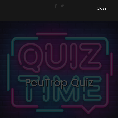
Close
PeuTrop Quiz