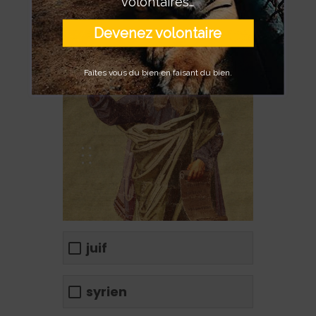
volontaires…
________
Devenez volontaire
Faîtes vous du bien en faisant du bien.
juif
syrien