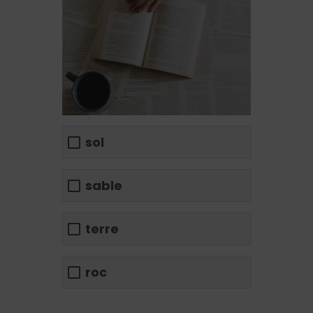
sol
sable
terre
roc