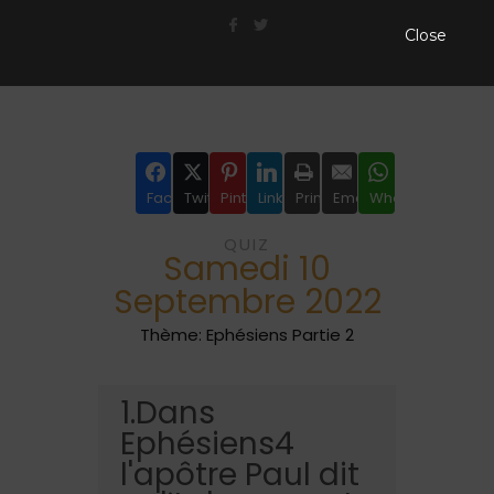
Close
Facebook
Twitter
Pinterest
LinkedIn
Print
Email
WhatsApp
QUIZ
Samedi 10
Septembre 2022
Thème: Ephésiens Partie 2
1.Dans
Ephésiens4
l'apôtre Paul dit