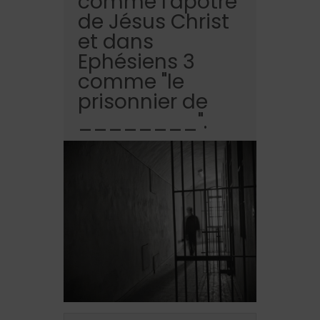
comme l'apôtre
de Jésus Christ
et dans
Ephésiens 3
comme "le
prisonnier de
________".