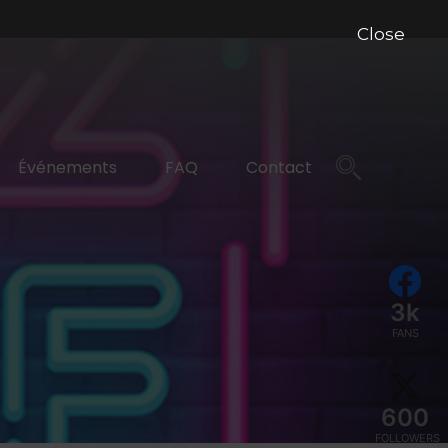
Close
Événements
FAQ
Contact
3k
FANS
600
FOLLOWERS