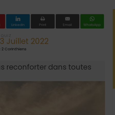
t
LinkedIn
Print
Email
WhatsApp
QUIZ
 Juillet 2022
 2 Corinthiens
s reconforter dans toutes