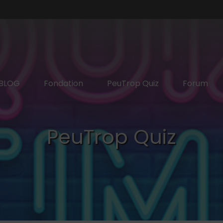
BLOG
Fondation
PeuTrop Quiz
Forum
PeuTrop Quiz