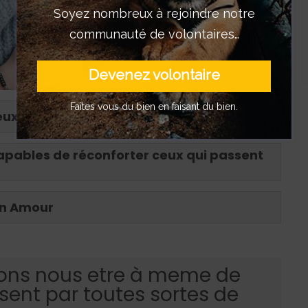
Soyez nombreux à rejoindre notre
communauté de volontaires…
Devenez volontaire
Faîtes vous du bien en faisant du bien.
eux
capables de réconforter ceux qui passent
on Amour
ons nous etre à meme de
sent par toutes sortes de