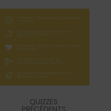
Prêcher ,répandre et partager
l'amour
Gagner les enfants et les
jeunes à Christ
Préparer la JAF à rentrer dans
son appel
Liberté financière et
Spirituelle des jeunes
Booster l'entrepreneuriat
éthique jeune
QUIZZES
PRÉCÉDENTS