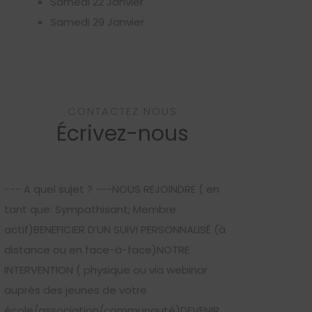
Samedi 22 Janvier
Samedi 29 Janvier
CONTACTEZ NOUS
Écrivez-nous
--- A quel sujet ? ---NOUS REJOINDRE ( en
tant que: Sympathisant; Membre
actif)BENEFICIER D’UN SUIVI PERSONNALISÉ (à
distance ou en face-à-face)NOTRE
INTERVENTION ( physique ou via webinar
auprès des jeunes de votre
école/association/communauté)DEVENIR